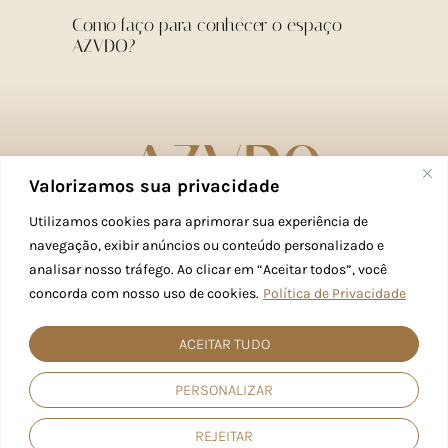
Como faço para conhecer o espaço
AZVDO?
Valorizamos sua privacidade
SHOPPING DOWNTOWN - BLOCO 3 - LOJA 117
Utilizamos cookies para aprimorar sua experiência de
AV. DAS AMÉRICAS, 500 - BARRA DA TIJUCA, RIO DE
navegação, exibir anúncios ou conteúdo personalizado e
JANEIRO - RJ
analisar nosso tráfego. Ao clicar em “Aceitar todos”, você
+55 21 96873-3722
concorda com nosso uso de cookies.
Política de Privacidade
CONTATO@AZVDOESTILO.COM.BR
ACEITAR TUDO
PERSONALIZAR
© 2025 AZVDO ESTILO. Todos os direitos reservados. | Desenvolvido por
RD Exclusive
.
Agência de Marketing Digital.
REJEITAR
Política de Privacidade
Termos de Uso